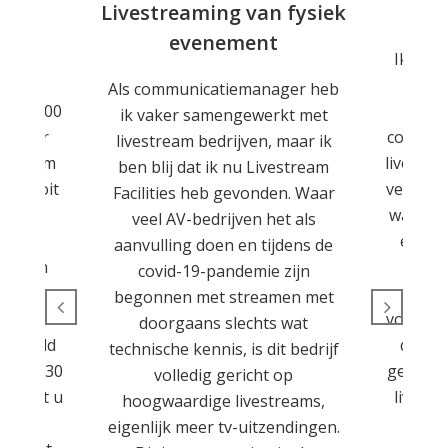
nt
Livestreaming van fysiek
evenement
tekend
Ik ben
as het
dien
Als communicatiemanager heb
 van 600
Facili
ik vaker samengewerkt met
 elkaar
contact 
livestream bedrijven, maar ik
e-stream
livestre
ben blij dat ik nu Livestream
og nooit
verlopen
Facilities heb gevonden. Waar
nwege
wat ze 
veel AV-bedrijven het als
e een
elk m
aanvulling doen en tijdens de
oor een
goe
covid-19-pandemie zijn
t met
gehol
begonnen met streamen met
 De 600
voorber
doorgaans slechts wat
erdeeld
die ik
technische kennis, is dit bedrijf
s (max 30
geen ex
volledig gericht op
e, weet u
livestr
hoogwaardige livestreams,
werden
was
eigenlijk meer tv-uitzendingen.