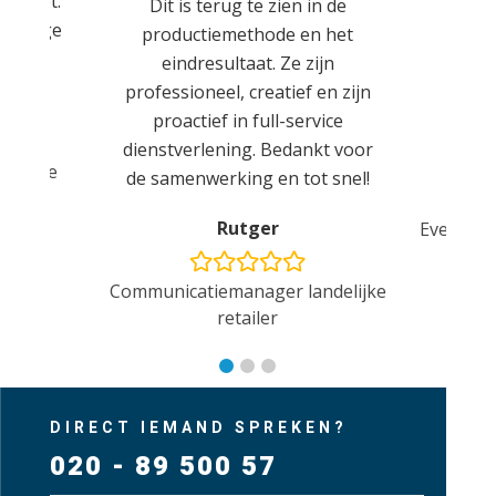
eknoopt.
betro
Dit is terug te zien in de
weldige
partn
productiemethode en het
 wéér!
opni
eindresultaat. Ze zijn
toek
professioneel, creatief en zijn
proactief in full-service
dienstverlening. Bedankt voor
E
er, The
de samenwerking en tot snel!
Rutger
Eventman
Communicatiemanager landelijke
retailer
DIRECT IEMAND SPREKEN?
020 - 89 500 57