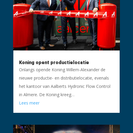
Koning opent productielocatie
Onlangs opende Koning Willem-Alexander de
nieuwe productie- en distributielocatie, evenals
het kantoor van Aalberts Hydronic Flow Control
in Almere. De Koning kreeg…
Lees meer