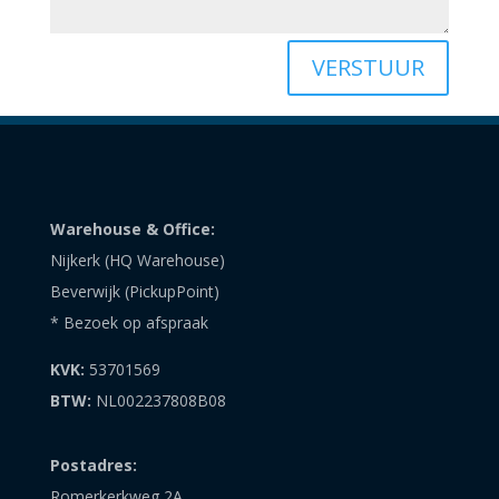
VERSTUUR
Warehouse & Office:
Nijkerk (HQ Warehouse)
Beverwijk (PickupPoint)
* Bezoek op afspraak
KVK:
53701569
BTW:
NL002237808B08
Postadres:
Romerkerkweg 2A