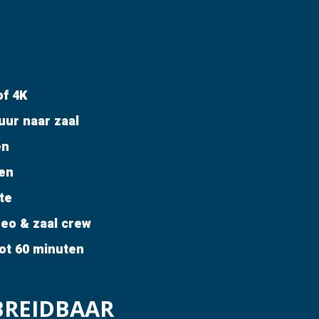
f 4K
uur naar zaal
en
len
te
eo & zaal crew
ot 60 minuten
BREIDBAAR