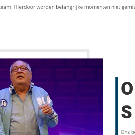
t team. Hierdoor worden belangrijke momenten niet gemis
O
S
Ons be