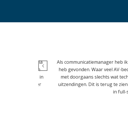
elkaar verbinden via
Als communicatiemanager heb ik v
ef vinden voor een
heb gevonden. Waar veel AV-bed
 (max 30 personen in
met doorgaans slechts wat techn
 dag! Volgende keer
uitzendingen. Dit is terug te zie
in full