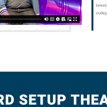
bekeke
oudej
D SETUP THE