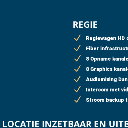
REGIE
N
Regiewagen HD o
N
Fiber infrastruct
N
8 Opname kanal
N
8 Graphics kana
N
Audiomixing Dan
N
Intercom met vid
N
Stroom backup t
E LOCATIE INZETBAAR EN UIT