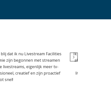
j dat ik nu Livestream Facilities
Ik ben zeer tevreden
emie zijn begonnen met streamen
alles vlekkeloos v
 livestreams, eigenlijk meer tv-
en geholpen. Er
ioneel, creatief en zijn proactief
livestreams, dus a
ot snel!