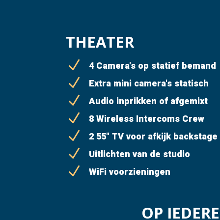
THEATER
N
4 Camera's op statief bemand
N
Extra mini camera's statisch
N
Audio inprikken of afgemixt
N
8 Wireless Intercoms Crew
N
2 55" TV voor afkijk backstage
N
Uitlichten van de studio
N
WiFi voorzieningen
OP IEDER