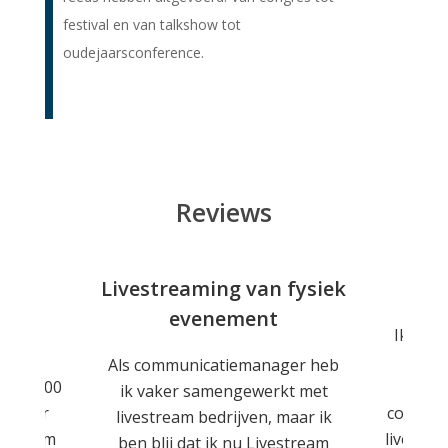
festival en van talkshow tot
oudejaarsconference.
Reviews
nt
Livestreaming van fysiek
evenement
tekend
Ik ben
as het
dien
Als communicatiemanager heb
 van 600
Facili
ik vaker samengewerkt met
 elkaar
contact 
livestream bedrijven, maar ik
e-stream
livestre
ben blij dat ik nu Livestream