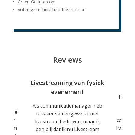
Green-Go Intercom
Volledige technische infrastructuur
Reviews
nt
Livestreaming van fysiek
evenement
tekend
Ik ben
as het
dien
Als communicatiemanager heb
 van 600
Facili
ik vaker samengewerkt met
 elkaar
contact 
livestream bedrijven, maar ik
e-stream
livestre
ben blij dat ik nu Livestream